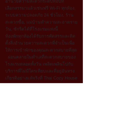
อำนวยความสะดวกระดับท็อปที่
เลือกสรรมาแล้วเช่นฟรี Wi-Fi ทุกห้อง,
ระบบความปลอดภัย 24 ชั่วโมง, ร้าน
สะดวกซื้อ, แม่บ้านทำความสะอาดราย
วัน, ซักรีดได้ที่โรงแรมแห่งนี้
ห้องพักทุกห้องได้รับการคัดสรรและติด
ตั้งสิ่งอำนวยความสะดวกที่จำเป็นเพื่อ
ให้การเข้าพักของคุณสะดวกสบายที่สุด
ผ่อนคลายในทำเลที่สะดวกสบายของ
โรงแรมตลอดทั้งวัน เพลิดเพลินไปกับ
บริการที่ไม่มีใครเทียบและที่อยู่อันทรง
เกียรติอย่างแท้จริงที่ Thai Cozy House
การเดินทางไปโรงแรมโดยรถแท็กซี่